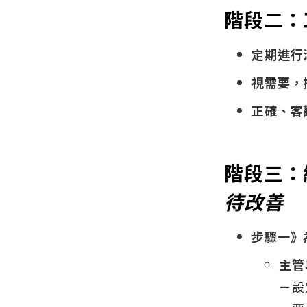
階段二：
定期進行
視需要，
正確、客
階段三：
待改善
步驟一》
主管
－設