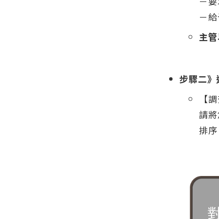
－要
－給
主管
步驟二》
【調
請將
排序