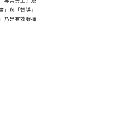
「專業分工」及
畫」與「督導」
」乃是有效發揮