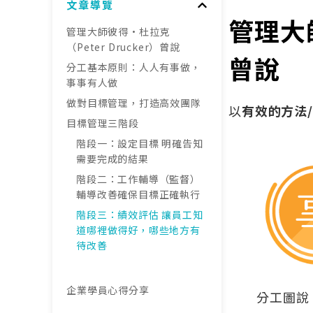
文章導覽
管理大師
管理大師彼得·杜拉克
（Peter Drucker）曾說
曾說
分工基本原則：人人有事做，
事事有人做
做對目標管理，打造高效團隊
以
有效的方法
目標管理三階段
階段一：設定目標 明確告知
需要完成的結果
階段二：工作輔導（監督）
輔導改善確保目標正確執行
階段三：績效評估 讓員工知
道哪裡做得好，哪些地方有
待改善
企業學員心得分享
分工圖說