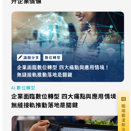
升企業價値
AI 數位轉型
企業面臨數位轉型 四大痛點與應用情境！
無縫接軌推動落地是關鍵
職
場
霸
凌
新
法