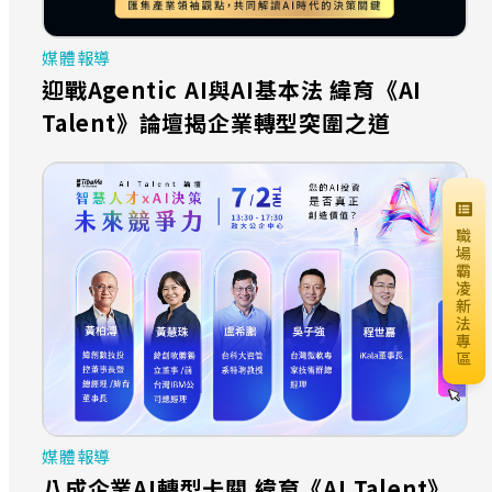
媒體報導
迎戰Agentic AI與AI基本法 緯育《AI
Talent》論壇揭企業轉型突圍之道
職
場
霸
凌
新
法
專
區
媒體報導
八成企業AI轉型卡關 緯育《AI Talent》