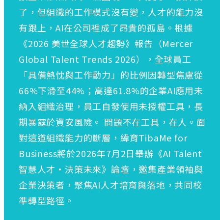
了，但組織的工作模式沒有變，人才的能力沒
有跟上，AI在公司裡成了昂貴的孤島。根據
《2026 美世全球人才趨勢》報告（Mercer
Global Talent Trends 2026），全球員工
「具備熱忱與工作動力」的比例因轉型焦慮從
66%下滑至44%；高達61.8%的企業AI應用未
納入組織治理，員工自發使用未授權工具，長
期暴露於資安風險。 問題不在工具，在人。面
對這道組織能力的斷層，緯育TibaMe for
Business將於2026年7月2日舉辦《AI Talent
智慧人才・決策未來》論壇，邀集產業領袖與
企業決策者，聚焦AI人才培育與落地，共同校
準轉型路徑。