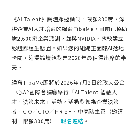
《AI Talent》論壇採邀請制，限額300席，深
耕企業AI人才培育的緯育TibaMe，目前已協助
逾2,600家企業派訓，並與NVIDIA、微軟建立
認證課程生態圈。如果您的組織正面臨AI落地
卡關，這場論壇絕對是2026年最值得出席的半
天。
緯育TibaMe即將於2026年7月2日於政大公企
中心A2國際會議廳舉行「AI Talent 智慧人
才・決策未來」活動，活動對象為企業決策
者、CIO／CTO／HR BP、中高階主管（邀請
制，限額300席），
報名連結
。