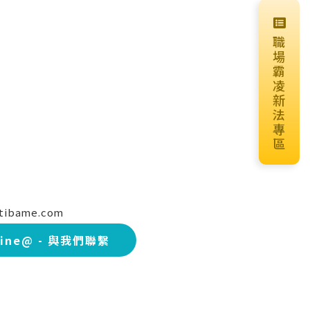
職
場
霸
凌
新
法
專
區
tibame.com
ine@ - 與我們聯繫