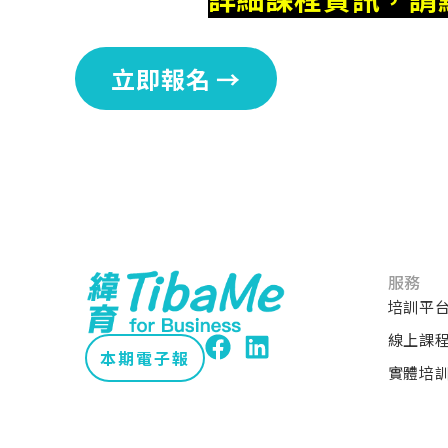
立即報名 →
服務
培訓平
線上課
本期電子報
實體培