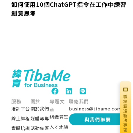
如何使用10個ChatGPT指令在工作中練習
創意思考
職
服務
關於
專題文
聯絡我們
場
霸
培訓平台
關於我們
business@tibame.com
章
凌
新
組織管理
線上課程
媒體報導
與我們聯繫
法
專
人才永續
實體培訓
活動專區
區