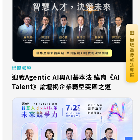
職
場
霸
凌
新
法
媒體報導
專
區
迎戰Agentic AI與AI基本法 緯育《AI
Talent》論壇揭企業轉型突圍之道