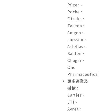
Pfizer、
Roche、
Otsuka、
Takeda、
Amgen、
Janssen、
Astellas、
Santen、
Chugai、
Ono
Pharmaceutical
更多產業及
機構：
Cartier、
JTI、
Avnet、