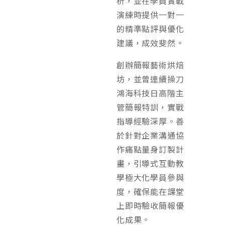
析，並在學員實戰
演練時提供一對一
的精準點評與優化
建議，成效斐然。
創辦簡報藝術烘焙
坊，並曾連續操刀
鴻海科技日高階主
管簡報特訓，實戰
指導經驗深厚。善
於針對企業溝通協
作痛點量身訂製計
畫，引導式互動教
學極大化學員參與
度，確保能在課堂
上即時驗收簡報優
化成果。