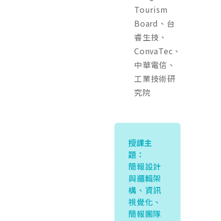
Tourism
Board、台
睿生技、
ConvaTec、
中華電信、
工業技術研
究院
授課主
題：
簡報設計
與邏輯架
構、資訊
視覺化、
簡報團隊