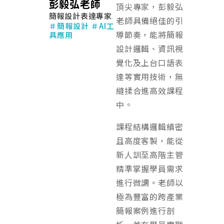
彭毅弘老師
頂尖專家，彭毅弘
簡報設計表達專家
老師具備絕佳的引
＃簡報設計 ＃AI工
導節奏，能將簡報
具應用
設計邏輯、資訊視
覺化及上台口語表
達等實用技術，無
縫揉合進高效課程
中。
課程結構邏輯縝密
且高度客製，能從
新人訓至高階主管
精準掌握學員需求
進行微調。老師以
極為豐富的跨產業
簡報案例進行剖